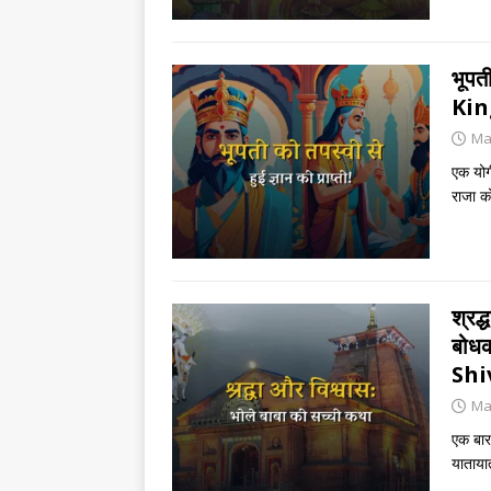
भूपती
Kin
Ma
एक योग
राजा क
श्रद्
बोध
Shi
Ma
एक बार
याताया