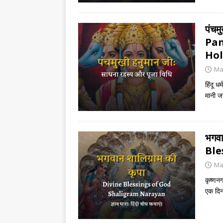
पंचम
Pa
Hol
Ma
हिंदू 
मानी जा
भगवा
Ble
Ma
कृष्णनग
एक दिन