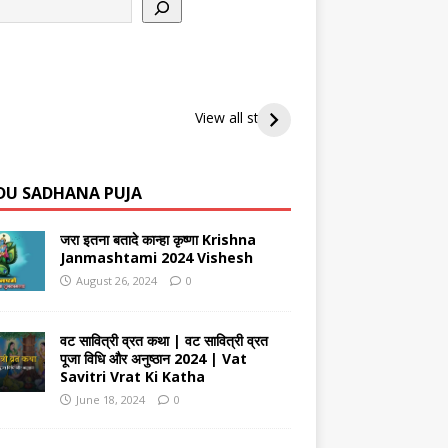
 7 मददगार एप्स जो
स्मृति बढ़ाने वाले 6
स्वस्थ जीवन
की स्मरण शक्ति को
स्वादिष्ट खाद्य पदार्थ
पर होने वाल
View all stories
ताजा रखेंगे
DU SADHANA PUJA
जरा इतना बतादे कान्हा कृष्णा Krishna
Janmashtami 2024 Vishesh
August 26, 2024
0
वट सावित्री व्रत कथा | वट सावित्री व्रत
पूजा विधि और अनुष्ठान 2024 | Vat
Savitri Vrat Ki Katha
June 18, 2024
0