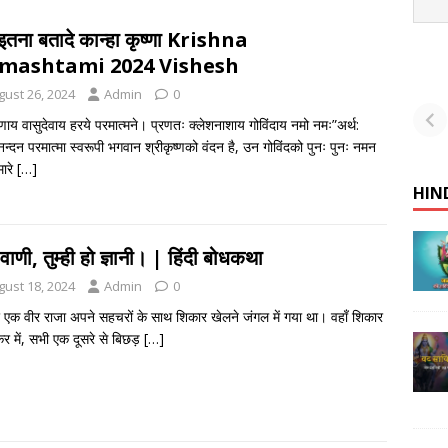
इतना बतादे कान्हा कृष्णा Krishna
mashtami 2024 Vishesh
यह
gust 26, 2024
Admin
0
आप
णाय वासुदेवाय हरये परमात्मने। प्रणतः क्लेशनाशाय गोविंदाय नमो नमः”अर्थ:
तरो
नन्दन परमात्मा स्वरूपी भगवान श्रीकृष्णको वंदन है, उन गोविंदको पुनः पुनः नमन
मारे
[…]
HIN
वाणी, तुम्ही हो ज्ञानी। | हिंदी बोधकथा
gust 18, 2024
Admin
0
 एक वीर राजा अपने सहचरों के साथ शिकार खेलने जंगल में गया था। वहाँ शिकार
र में, सभी एक दूसरे से बिछड़
[…]