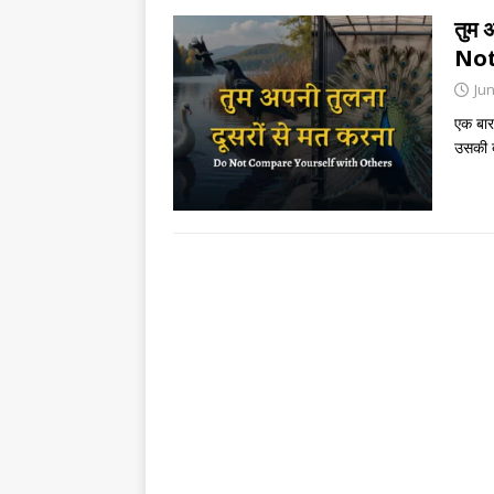
तुम 
Not
Jun
एक बार
उसकी ब