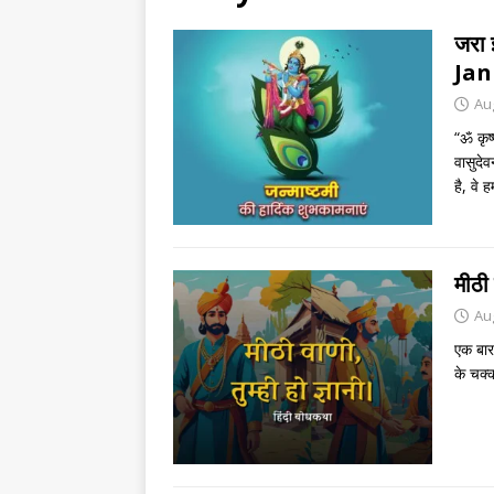
जरा 
Jan
Au
“ॐ कृष्
वासुदेव
है, वे ह
मीठी 
Au
एक बार
के चक्क