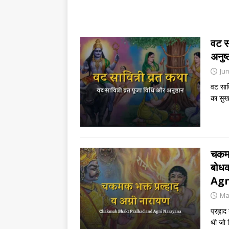
वट स
अनु
Jun
वट सावि
का सुख 
चकमक
बोध
Ag
Ma
प्रह्ला
थी जो क